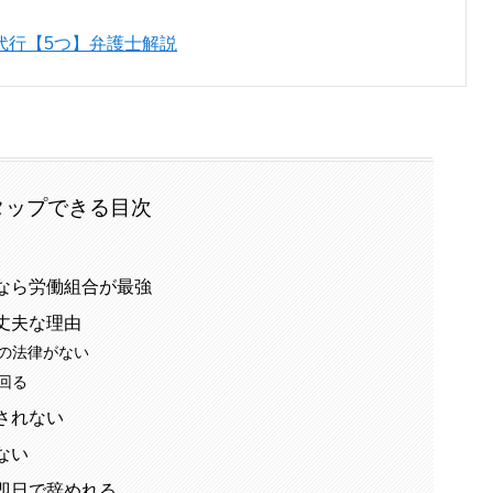
代行【5つ】弁護士解説
タップできる目次
なら労働組合が最強
丈夫な理由
の法律がない
回る
されない
ない
即日で辞めれる