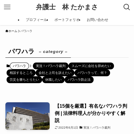
弁護士 林 たかまさ
プロフィール
ポートフォリオ
お問い合わせ
ホーム
パワハラ
パワハラ
– category –
パワハラ
実況！パワハラ裁判
スムーズに会社を辞めたい
相談するところ
会社と上司を訴えたい
パワハラって、何？
労災を勝ちとりたい
休職したい
パワハラ防止法
【15個を厳選】有名なパワハラ判
例 | 法律料理人が分かりやすく解
説
2022年6月1日
実況！パワハラ裁判