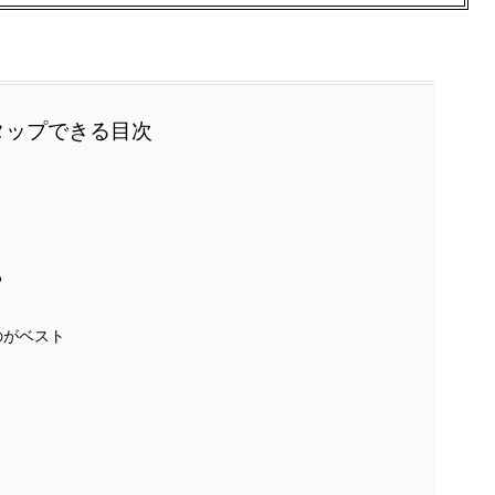
タップできる目次
る
のがベスト