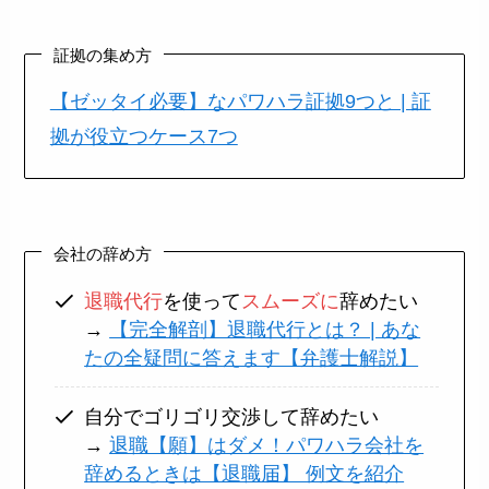
証拠の集め方
【ゼッタイ必要】なパワハラ証拠9つと | 証
拠が役立つケース7つ
会社の辞め方
退職代行
を使って
スムーズに
辞めたい
→
【完全解剖】退職代行とは？ | あな
たの全疑問に答えます【弁護士解説】
自分でゴリゴリ交渉して辞めたい
→
退職【願】はダメ！パワハラ会社を
辞めるときは【退職届】 例文を紹介