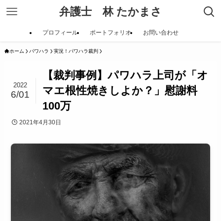
弁護士 林 たかまさ
プロフィール
ポートフォリオ
お問い合わせ
ホーム
パワハラ
実況！パワハラ裁判
【裁判事例】パワハラ上司が「オ
2022
マエ根性焼きしよか？」慰謝料
6/01
100万
2021年4月30日